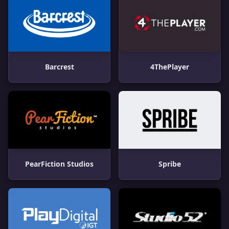
Barcrest
4ThePlayer
PearFiction Studios
Spribe