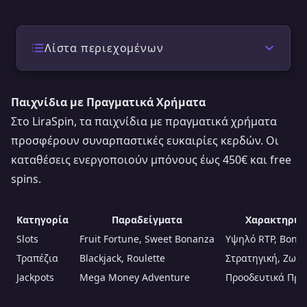
Λίστα περιεχομένων
Παιχνίδια με Πραγματικά Χρήματα
Στο
LiraSpin
, τα παιχνίδια με πραγματικά χρήματα
προσφέρουν συναρπαστικές ευκαιρίες κερδών. Οι
καταθέσεις ενεργοποιούν μπόνους έως 450€ και free
spins.
Κατηγορία
Παραδείγματα
Χαρακτηρισ
Slots
Fruit Fortune, Sweet Bonanza
Υψηλό RTP, Bonu
Τραπέζια
Blackjack, Roulette
Στρατηγική, Ζων
Jackpots
Mega Money Adventure
Προοδευτικά Πρι