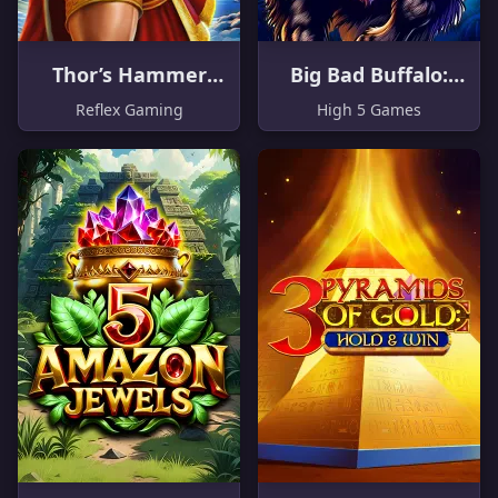
Thor’s Hammer
Big Bad Buffalo:
Time
Thunderstruck
Reflex Gaming
High 5 Games