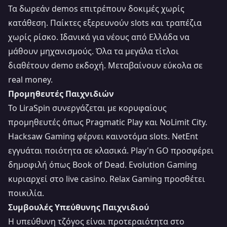
Τα δωρεάν demos επιτρέπουν δοκιμές χωρίς
κατάθεση. Παίκτες εξερευνούν slots και τραπέζια
χωρίς ρίσκο. Ιδανικά για νέους από Ελλάδα να
μάθουν μηχανισμούς. Όλα τα μεγάλα τίτλοι
διαθέτουν demo εκδοχή. Μεταβαίνουν εύκολα σε
real money.
Προμηθευτές Παιχνιδιών
Το LiraSpin συνεργάζεται με κορυφαίους
προμηθευτές όπως Pragmatic Play και NoLimit City.
Hacksaw Gaming φέρνει καινοτόμα slots. NetEnt
εγγυάται ποιότητα σε κλασικά. Play'n GO προσφέρει
δημοφιλή όπως Book of Dead. Evolution Gaming
κυριαρχεί στο live casino. Relax Gaming προσθέτει
ποικιλία.
Συμβουλές Υπεύθυνης Παιχνιδιού
Η υπεύθυνη τζόγος είναι προτεραιότητα στο